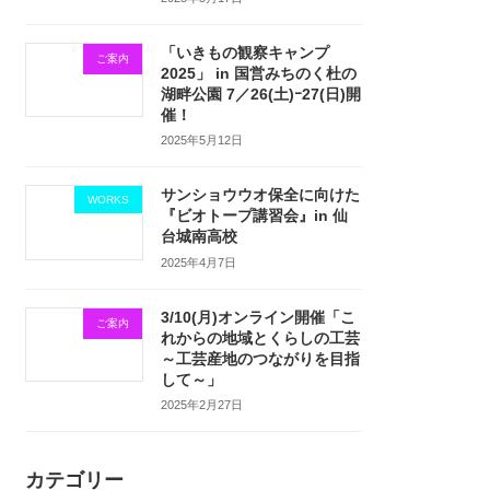
「いきもの観察キャンプ
ご案内
2025」 in 国営みちのく杜の
湖畔公園 7／26(土)ｰ27(日)開
催！
2025年5月12日
サンショウウオ保全に向けた
WORKS
『ビオトープ講習会』in 仙
台城南高校
2025年4月7日
3/10(月)オンライン開催「こ
ご案内
れからの地域とくらしの工芸
～工芸産地のつながりを目指
して～」
2025年2月27日
カテゴリー