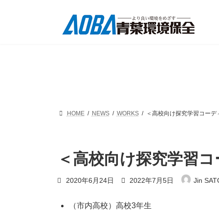
コ
ナ
ン
ビ
テ
ゲ
ン
ー
ツ
シ
へ
ョ
ス
ン
キ
に
ッ
移
プ
動
HOME
NEWS
WORKS
＜高校向け探究学習コーデ
＜高校向け探究学習コ
最
2020年6月24日
2022年7月5日
Jin SAT
終
更
新
（市内高校）高校3年生
日