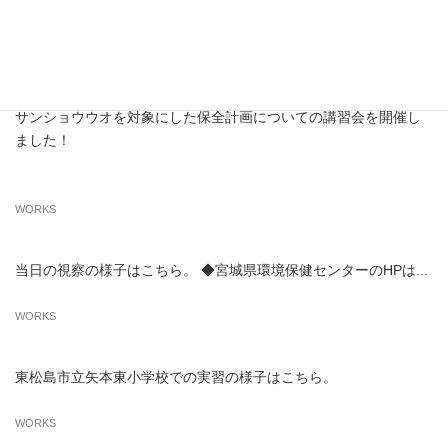
仙台城南高等学校の自然科学部は、サンショウウオの研究や保全
活動を行っております。
この度、NPO法人日本ビオトープ協会から講師を派遣いただき、
サンショウウオを対象にした保全計画についての講習会を開催し
ました！
WORKS
当日の視察の様子はこちら。 ◆宮城県環境保健センターのHPは...
WORKS
東松島市立矢本東小学校での実習の様子はこちら。
WORKS