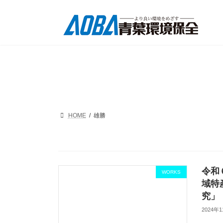
コ
ナ
ン
ビ
テ
ゲ
ン
ー
ツ
シ
へ
ョ
ス
ン
キ
に
ッ
移
プ
動
HOME
雄勝
令和
WORKS
域特
究」
2024年