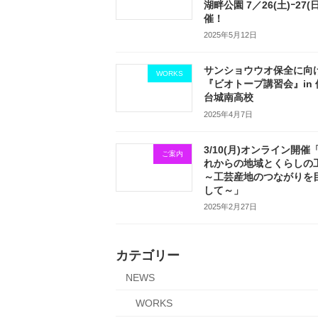
湖畔公園 7／26(土)ｰ27(
催！
2025年5月12日
サンショウウオ保全に向
WORKS
『ビオトープ講習会』in 
台城南高校
2025年4月7日
3/10(月)オンライン開催
ご案内
れからの地域とくらしの
～工芸産地のつながりを
して～」
2025年2月27日
カテゴリー
NEWS
WORKS