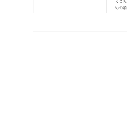
ＫＣみ
めの消