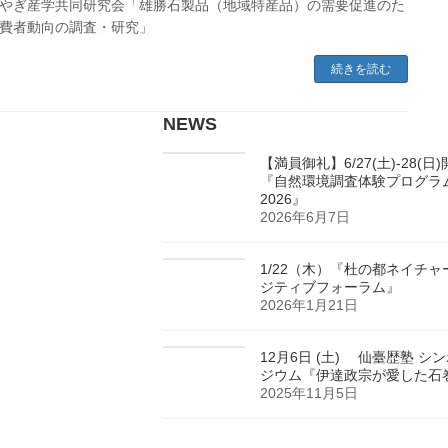
やぎ産学共同研究会「雄勝石製品（地域特産品）の需要促進のた
費者動向の調査・研究」
続きを読む
NEWS
【満員御礼】6/27(土)-28(日
『自然環境調査体験プログラ
2026』
2026年6月7日
1/22（木）『杜の都ネイチャ
ジティブフォーラム』
2026年1月21日
12月6日 (土) 仙臺歴塾 シ
ジウム『伊達政宗が愛した石
2025年11月5日