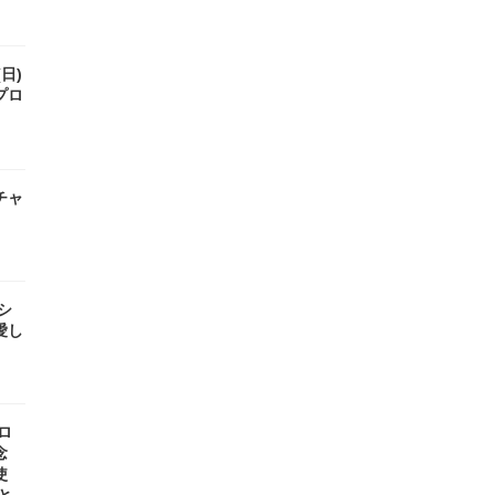
(日)
プロ
チャ
』
 シ
愛し
ロ
念
使