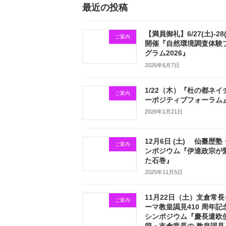
最近の投稿
【満員御礼】6/27(土)-28
ご案内
開催『自然環境調査体験
グラム2026』
2026年6月7日
1/22（木）『杜の都ネイ
ご案内
ーポジティブフォーラム
2026年1月21日
12月6日 (土) 仙臺歴塾
ご案内
ンポジウム『伊達政宗が
た石巻』
2025年11月5日
11月22日（土）支倉常長
ご案内
ーマ教皇謁見410 周年記
シンポジウム『慶長遣欧