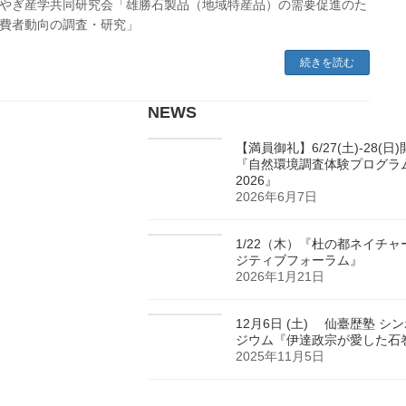
やぎ産学共同研究会「雄勝石製品（地域特産品）の需要促進のた
費者動向の調査・研究」
続きを読む
NEWS
【満員御礼】6/27(土)-28(日
『自然環境調査体験プログラ
2026』
2026年6月7日
1/22（木）『杜の都ネイチャ
ジティブフォーラム』
2026年1月21日
12月6日 (土) 仙臺歴塾 シ
ジウム『伊達政宗が愛した石
2025年11月5日