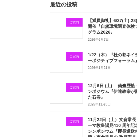
最近の投稿
【満員御礼】6/27(土)-28
ご案内
開催『自然環境調査体験
グラム2026』
2026年6月7日
1/22（木）『杜の都ネイ
ご案内
ーポジティブフォーラム
2026年1月21日
12月6日 (土) 仙臺歴塾
ご案内
ンポジウム『伊達政宗が
た石巻』
2025年11月5日
11月22日（土）支倉常長
ご案内
ーマ教皇謁見410 周年記
シンポジウム『慶長遣欧