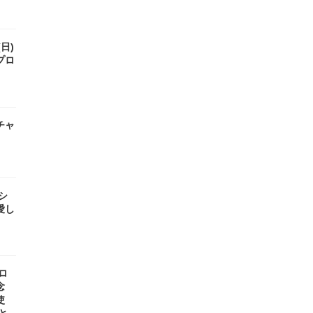
(日)
プロ
チャ
』
 シ
愛し
ロ
念
使