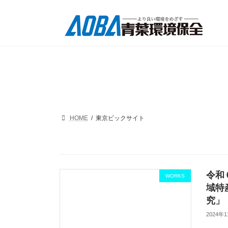
コ
ナ
ン
ビ
テ
ゲ
ン
ー
ツ
シ
へ
ョ
ス
ン
キ
に
ッ
移
プ
動
HOME
東京ビックサイト
令和
WORKS
域特
究」
2024年