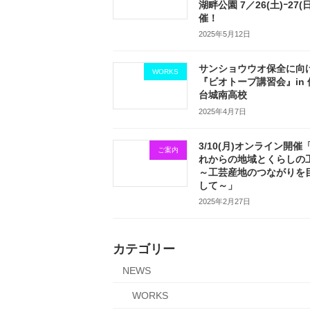
湖畔公園 7／26(土)ｰ27(
催！
2025年5月12日
サンショウウオ保全に向
WORKS
『ビオトープ講習会』in 
台城南高校
2025年4月7日
3/10(月)オンライン開催
ご案内
れからの地域とくらしの
～工芸産地のつながりを
して～」
2025年2月27日
カテゴリー
NEWS
WORKS