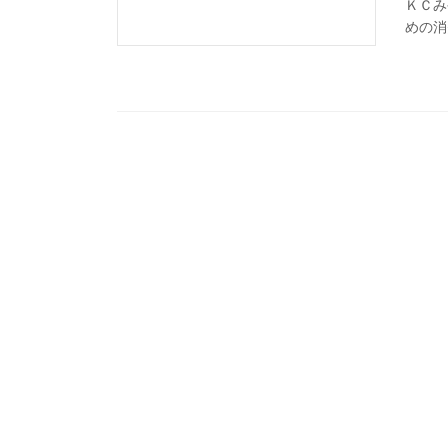
ＫＣみ
めの消