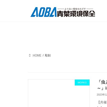
コ
ナ
ン
ビ
テ
ゲ
ン
ー
ツ
シ
へ
ョ
ス
ン
キ
に
ッ
移
プ
動
HOME
彫刻
「虫
WORKS
～」
2023年
【共催