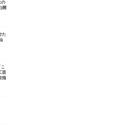
杜の
日)開
けた
仙
「こ
工芸
目指