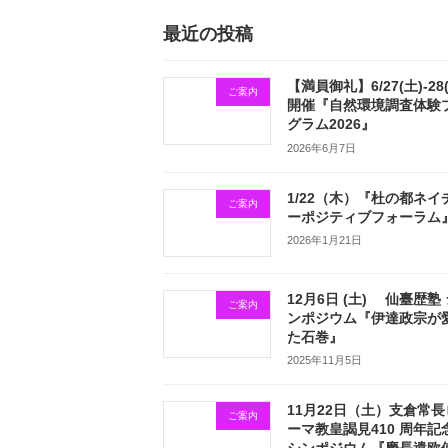
最近の投稿
【満員御礼】6/27(土)-28
ご案内
開催『自然環境調査体験
グラム2026』
2026年6月7日
1/22（木）『杜の都ネイ
ご案内
ーポジティブフォーラム
2026年1月21日
12月6日 (土) 仙臺歴塾
ご案内
ンポジウム『伊達政宗が
た石巻』
2025年11月5日
11月22日（土）支倉常長
ご案内
ーマ教皇謁見410 周年記