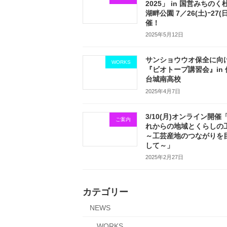
2025」 in 国営みちのく
湖畔公園 7／26(土)ｰ27(
催！
2025年5月12日
サンショウウオ保全に向
WORKS
『ビオトープ講習会』in 
台城南高校
2025年4月7日
3/10(月)オンライン開催
ご案内
れからの地域とくらしの
～工芸産地のつながりを
して～」
2025年2月27日
カテゴリー
NEWS
WORKS