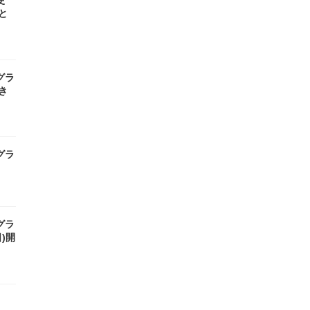
使
と
グラ
き
グラ
グラ
日)開