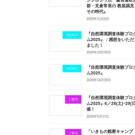
シンポジウム『慶長遣欧
節・支倉常長の 教皇謁見
その時代』
2025年11月5日
『自然環境調査体験プロ
WORKS
ム2025』：感想をいただ
ました！
2025年10月30日
『自然環境調査体験プロ
WORKS
ム2025』
2025年10月30日
『自然環境調査体験プロ
ご案内
ム2025』6／28(土)ｰ29(
催！
2025年5月17日
「いきもの観察キャンプ
ご案内