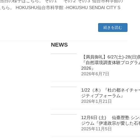
当日の様子はこちら。 その１ その２ その３ 仙台市科学館の
ちら。 HOKUSHU仙台市科学館 -HOKUSHU SENDAI CITY S
続きを読む
NEWS
【満員御礼】6/27(土)-28(日
『自然環境調査体験プログラ
2026』
2026年6月7日
1/22（木）『杜の都ネイチャ
ジティブフォーラム』
2026年1月21日
12月6日 (土) 仙臺歴塾 シ
ジウム『伊達政宗が愛した石
2025年11月5日