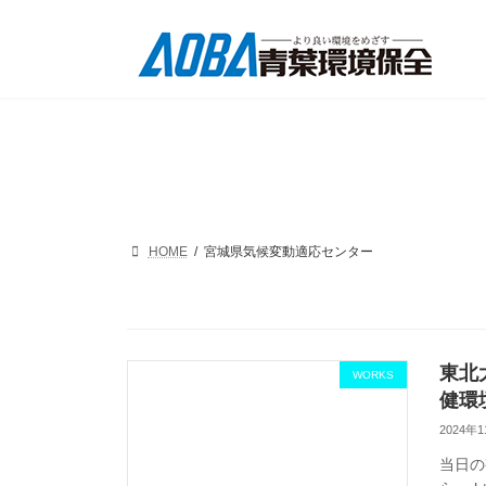
コ
ナ
ン
ビ
テ
ゲ
ン
ー
ツ
シ
へ
ョ
ス
ン
キ
に
ッ
移
プ
動
HOME
宮城県気候変動適応センター
東北
WORKS
健環
2024年
当日の