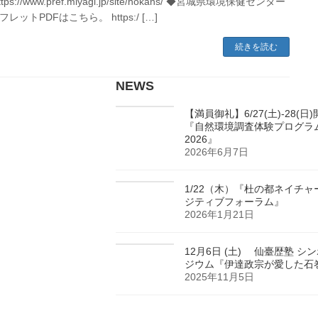
tps://www.pref.miyagi.jp/site/hokans/ ◆宮城県環境保健センター
レットPDFはこちら。 https:/ […]
続きを読む
NEWS
【満員御礼】6/27(土)-28(日
『自然環境調査体験プログラ
2026』
2026年6月7日
1/22（木）『杜の都ネイチャ
ジティブフォーラム』
2026年1月21日
12月6日 (土) 仙臺歴塾 シ
ジウム『伊達政宗が愛した石
2025年11月5日