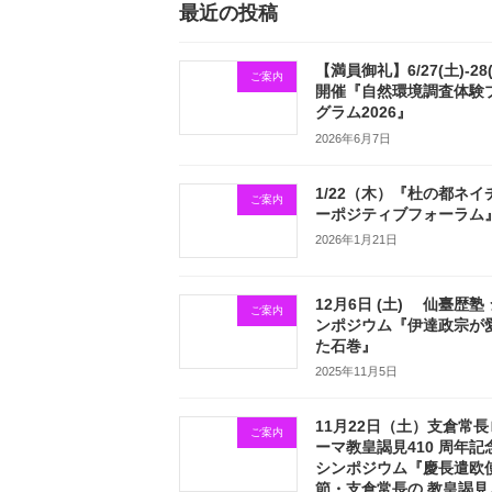
最近の投稿
【満員御礼】6/27(土)-28
ご案内
開催『自然環境調査体験
グラム2026』
2026年6月7日
1/22（木）『杜の都ネイ
ご案内
ーポジティブフォーラム
2026年1月21日
12月6日 (土) 仙臺歴塾
ご案内
ンポジウム『伊達政宗が
た石巻』
2025年11月5日
11月22日（土）支倉常長
ご案内
ーマ教皇謁見410 周年記
シンポジウム『慶長遣欧
節・支倉常長の 教皇謁見