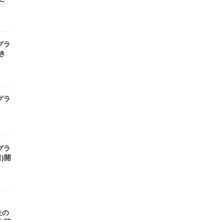
グラ
き
グラ
グラ
日)開
杜の