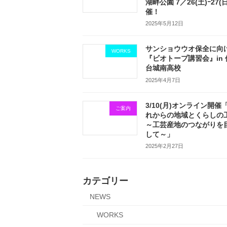
湖畔公園 7／26(土)ｰ27(
催！
2025年5月12日
サンショウウオ保全に向
WORKS
『ビオトープ講習会』in 
台城南高校
2025年4月7日
3/10(月)オンライン開催
ご案内
れからの地域とくらしの
～工芸産地のつながりを
して～」
2025年2月27日
カテゴリー
NEWS
WORKS