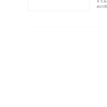
ＫＣみ
めの消