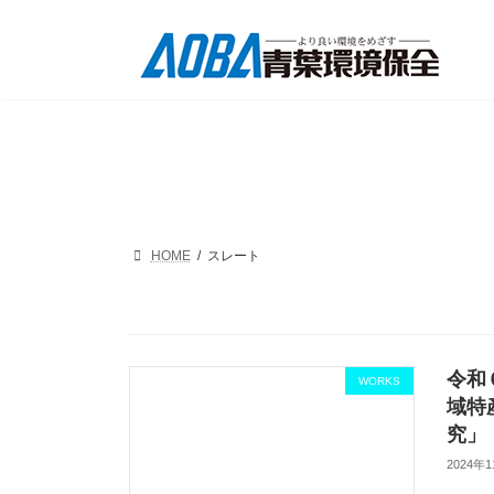
コ
ナ
ン
ビ
テ
ゲ
ン
ー
ツ
シ
へ
ョ
ス
ン
キ
に
ッ
移
プ
動
HOME
スレート
令和
WORKS
域特
究」
2024年