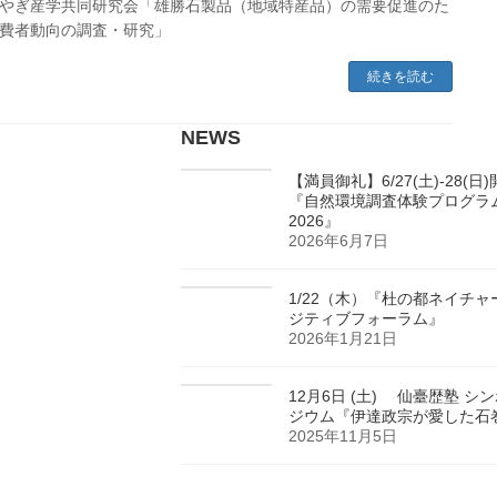
やぎ産学共同研究会「雄勝石製品（地域特産品）の需要促進のた
費者動向の調査・研究」
続きを読む
NEWS
【満員御礼】6/27(土)-28(日
『自然環境調査体験プログラ
2026』
2026年6月7日
1/22（木）『杜の都ネイチャ
ジティブフォーラム』
2026年1月21日
12月6日 (土) 仙臺歴塾 シ
ジウム『伊達政宗が愛した石
2025年11月5日