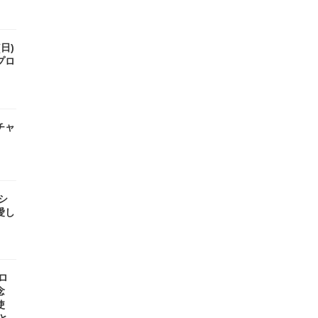
(日)
プロ
チャ
』
 シ
愛し
ロ
念
使