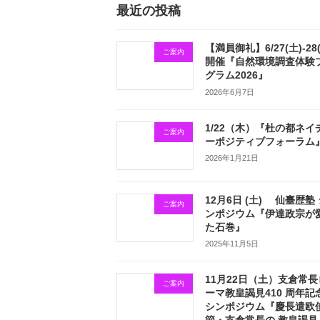
最近の投稿
【満員御礼】6/27(土)-28
ご案内
開催『自然環境調査体験
グラム2026』
2026年6月7日
1/22（木）『杜の都ネイ
ご案内
ーポジティブフォーラム
2026年1月21日
12月6日 (土) 仙臺歴塾
ご案内
ンポジウム『伊達政宗が
た石巻』
2025年11月5日
11月22日（土）支倉常長
ご案内
ーマ教皇謁見410 周年記
シンポジウム『慶長遣欧