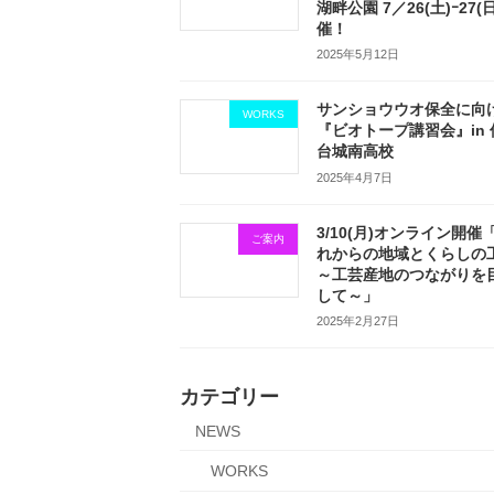
湖畔公園 7／26(土)ｰ27(
催！
2025年5月12日
サンショウウオ保全に向
WORKS
『ビオトープ講習会』in 
台城南高校
2025年4月7日
3/10(月)オンライン開催
ご案内
れからの地域とくらしの
～工芸産地のつながりを
して～」
2025年2月27日
カテゴリー
NEWS
WORKS