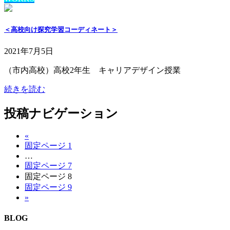
＜高校向け探究学習コーディネート＞
2021年7月5日
（市内高校）高校2年生 キャリアデザイン授業
続きを読む
投稿ナビゲーション
«
固定ページ
1
…
固定ページ
7
固定ページ
8
固定ページ
9
»
BLOG