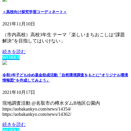
＜高校向け探究学習コーディネート＞
2021年11月10日
（市内高校）高校3年生 テーマ「楽しいまちおこしは“課題
解決”を目指してはいけない」
続きを読む
WORKS
令和3年子どもゆめ基金助成活動「自然環境調査をもとに”オリジナル環境
情報図”を作成してみよう」
2021年10月17日
現地調査活動 @名取市の樽水ダムB地区公園内
https://aobakankyo.com/news/14354/
https://aobakankyo.com/news/14362/
続きを読む
WORKS