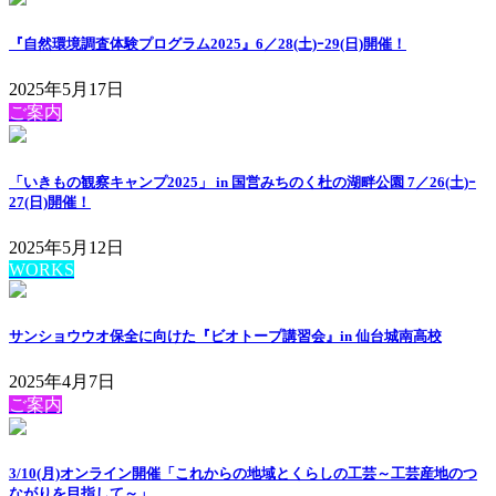
『自然環境調査体験プログラム2025』6／28(土)ｰ29(日)開催！
2025年5月17日
ご案内
「いきもの観察キャンプ2025」 in 国営みちのく杜の湖畔公園 7／26(土)ｰ
27(日)開催！
2025年5月12日
WORKS
サンショウウオ保全に向けた『ビオトープ講習会』in 仙台城南高校
2025年4月7日
ご案内
3/10(月)オンライン開催「これからの地域とくらしの工芸～工芸産地のつ
ながりを目指して～」