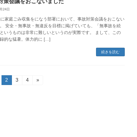
対策会議をおこないました
7月24日
日に家庭ごみ収集をになう部署において、事故対策会議をおこない
。 安全・無事故・無違反を目標に掲げていても、「無事故を続
というものは非常に難しいというのが実際です。 まして、この
録的な猛暑。体力的に […]
続きを読む
固
2
固
3
固
4
»
定
定
定
ペ
ペ
ペ
ー
ー
ー
ジ
ジ
ジ