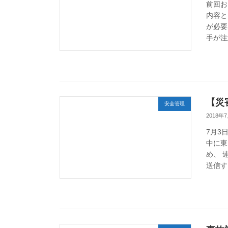
前回お
内容と
が必要
手が注
【災
安全管理
2018年
7月3
中に東
め、 
送信す