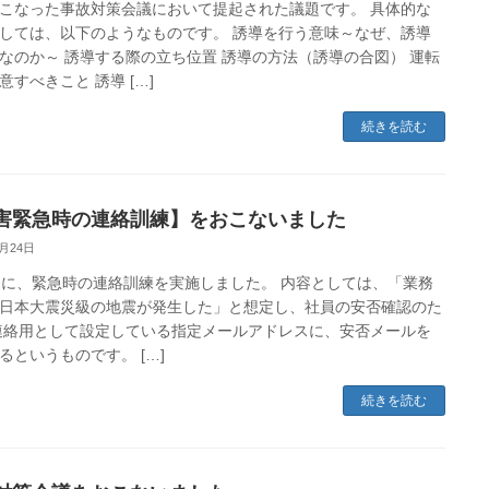
こなった事故対策会議において提起された議題です。 具体的な
しては、以下のようなものです。 誘導を行う意味～なぜ、誘導
なのか～ 誘導する際の立ち位置 誘導の方法（誘導の合図） 運転
意すべきこと 誘導 […]
続きを読む
害緊急時の連絡訓練】をおこないました
7月24日
日に、緊急時の連絡訓練を実施しました。 内容としては、「業務
日本大震災級の地震が発生した」と想定し、社員の安否確認のた
連絡用として設定している指定メールアドレスに、安否メールを
るというものです。 […]
続きを読む