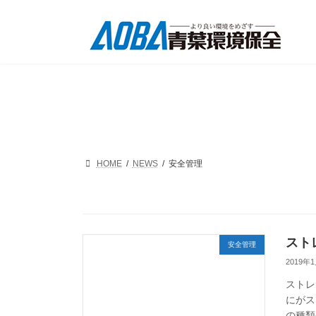
コ
ナ
ン
ビ
テ
ゲ
ン
ー
ツ
シ
へ
ョ
ス
ン
キ
に
ッ
移
プ
動
HOME
NEWS
安全管理
スト
安全管理
2019年
ストレ
にがス
の種類