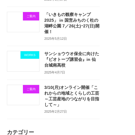
「いきもの観察キャンプ
ご案内
2025」 in 国営みちのく杜の
湖畔公園 7／26(土)ｰ27(日)開
催！
2025年5月12日
サンショウウオ保全に向けた
WORKS
『ビオトープ講習会』in 仙
台城南高校
2025年4月7日
3/10(月)オンライン開催「こ
ご案内
れからの地域とくらしの工芸
～工芸産地のつながりを目指
して～」
2025年2月27日
カテゴリー