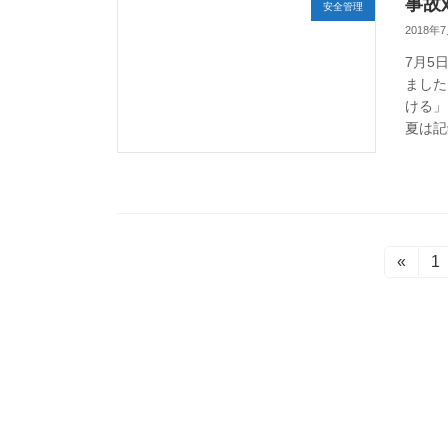
事故
安全管理
2018年
7月5
ました
ける」
夏は記
投
«
固
1
定
稿
ペ
ー
ナ
ジ
ビ
ゲ